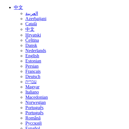
中文
العربية
Azerbaijani
Català
中文
Hrvatski
Čeština
Dansk
Nederlands
English
Estonian
Persian
Français
Deutsch
עברית
Magyar
Italiano
Macedonian
Norwegian
Português
Português
Română
Русский
Español