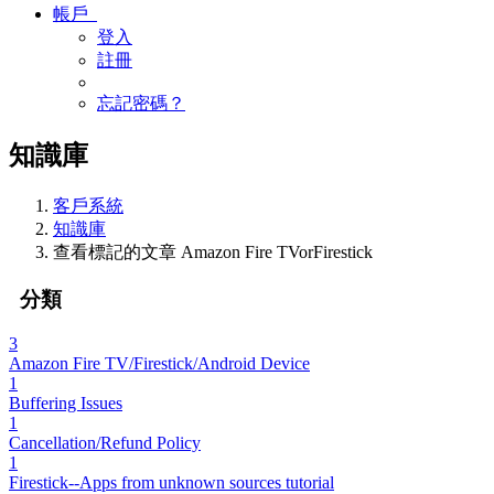
帳戶
登入
註冊
忘記密碼？
知識庫
客戶系統
知識庫
查看標記的文章 Amazon Fire TVorFirestick
分類
3
Amazon Fire TV/Firestick/Android Device
1
Buffering Issues
1
Cancellation/Refund Policy
1
Firestick--Apps from unknown sources tutorial