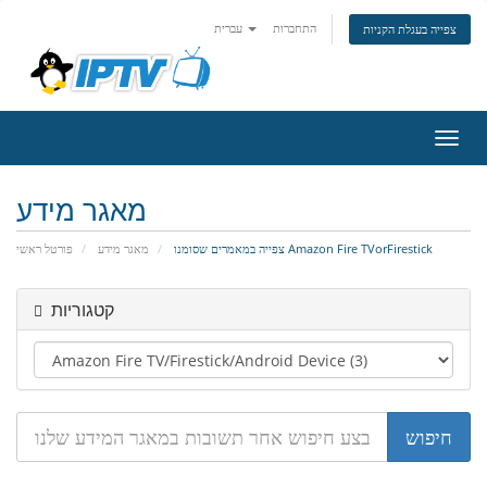
התחברות
עברית
צפייה בעגלת הקניות
פעלת
ניווט
מאגר מידע
צפייה במאמרים שסומנו Amazon Fire TVorFirestick
מאגר מידע
פורטל ראשי
קטגוריות