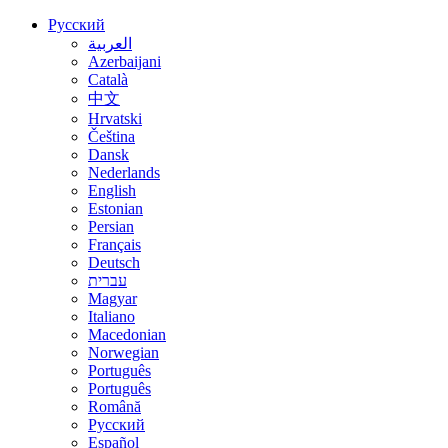
Русский
العربية
Azerbaijani
Català
中文
Hrvatski
Čeština
Dansk
Nederlands
English
Estonian
Persian
Français
Deutsch
עברית
Magyar
Italiano
Macedonian
Norwegian
Português
Português
Română
Русский
Español